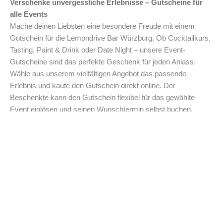
Verschenke unvergessliche Erlebnisse – Gutscheine für
alle Events
Mache deinen Liebsten eine besondere Freude mit einem
Gutschein für die Lemondrive Bar Würzburg. Ob Cocktailkurs,
Tasting, Paint & Drink oder Date Night – unsere Event-
Gutscheine sind das perfekte Geschenk für jeden Anlass.
Wähle aus unserem vielfältigen Angebot das passende
Erlebnis und kaufe den Gutschein direkt online. Der
Beschenkte kann den Gutschein flexibel für das gewählte
Event einlösen und seinen Wunschtermin selbst buchen.
Gutscheine sind die ideale Geschenkidee für Geburtstage,
Weihnachten, Jubiläen oder einfach als Überraschung für
besondere Menschen.
Einfach online kaufen und sofort verschenken
Der Kauf eines Gutscheins für die Lemondrive Bar ist
kinderleicht: Wähle das gewünschte Event und die
entsprechende Rate (Preisoption) aus, kaufe den Gutschein
online und erhalte ihn sofort per E-Mail. Du kannst den